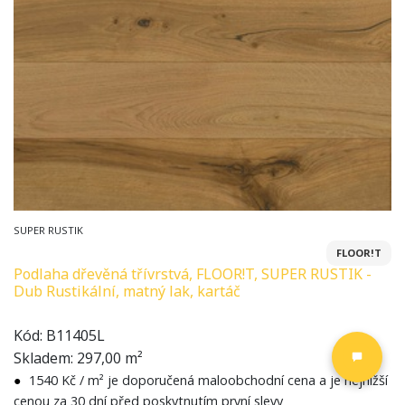
SUPER RUSTIK
FLOOR!T
Podlaha dřevěná třívrstvá, FLOOR!T, SUPER RUSTIK -
Dub Rustikální, matný lak, kartáč
Kód:
B11405L
Skladem:
297,00
m²
●
1540
Kč
/ m²
je doporučená maloobchodní cena a je nejnižší
cenou za 30 dní před poskytnutím první slevy