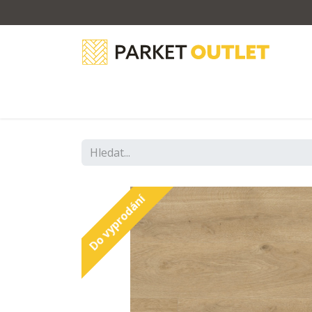
Dřevěné podlahy
Vinylové podla
Do vyprodání