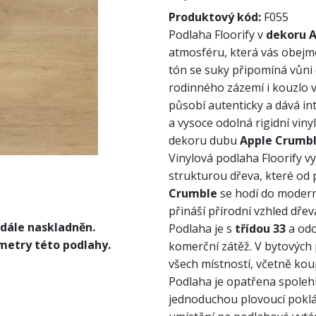
Produktový kód:
F055
Podlaha Floorify v
dekoru A
atmosféru, která vás obejme
tón se suky připomíná vůni
rodinného zázemí i kouzlo v
působí autenticky a dává int
a vysoce odolná rigidní vi
dekoru dubu
Apple Crumbl
Vinylová podlaha Floorify vy
strukturou dřeva, které od
Crumble
se hodí do modern
přináší přírodní vzhled dřev
 dále naskladněn.
Podlaha je s
třídou 33
a odo
metry této podlahy.
komerční zátěž. V bytových
všech místností, včetně kou
Podlaha je opatřena spoleh
jednoduchou plovoucí poklád