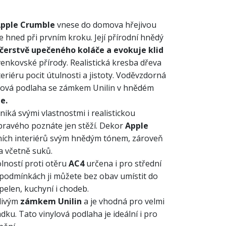
pple Crumble
vnese do domova hřejivou
 hned při prvním kroku. Její přírodní hnědý
čerstvě upečeného koláče a evokuje klid
enkovské přírody. Realistická kresba dřeva
eriéru pocit útulnosti a jistoty. Voděvzdorná
nylová podlaha se zámkem Unilin v hnědém
e.
niká svými vlastnostmi i realistickou
 pravého poznáte jen stěží. Dekor
Apple
ích interiérů svým hnědým tónem, zároveň
a včetně suků.
lností proti otěru
AC4
určena i pro střední
 podmínkách ji můžete bez obav umístit do
pelen, kuchyní i chodeb.
livým
zámkem Unilin
a je vhodná pro velmi
ku. Tato vinylová podlaha je ideální i pro