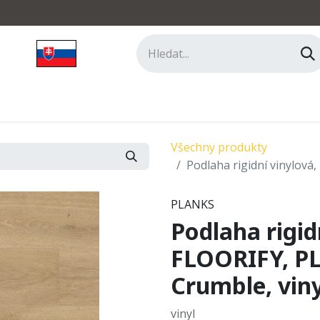
hy
Příslušenství
Vzorkovna
O nás
Kontakt
Všechny produkty
Podlaha rigidní vinylová
PLANKS
Podlaha rigid
FLOORIFY, P
Crumble, viny
vinyl