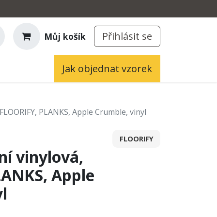
Přihlásit se
Můj košík
Jak objednat vzorek
, FLOORIFY, PLANKS, Apple Crumble, vinyl
FLOORIFY
ní vinylová,
LANKS, Apple
l